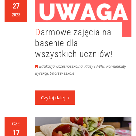
27
2023
Darmowe zajęcia na
basenie dla
wszystkich uczniów!
Edukacja wczesnoszkolna
,
Klasy IV-VIII
,
Komunikaty
dyrekcji
,
Sport w szkole
Czytaj dalej
CZE
17