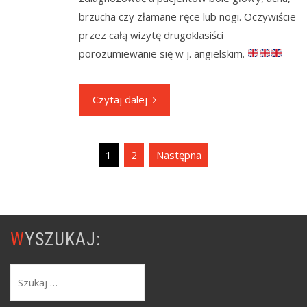
brzucha czy złamane ręce lub nogi. Oczywiście
przez całą wizytę drugoklasiści
porozumiewanie się w j. angielskim.
Czytaj dalej
Nawigacja
1
2
Następna
po
wpisach
WYSZUKAJ:
Szukaj: