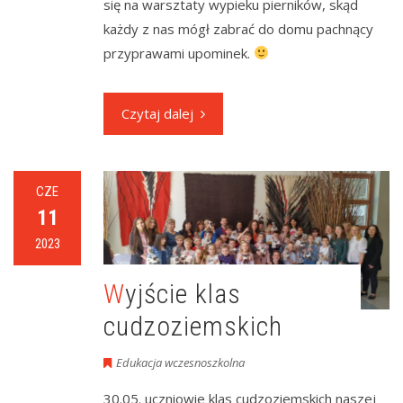
się na warsztaty wypieku pierników, skąd
każdy z nas mógł zabrać do domu pachnący
przyprawami upominek.
Czytaj dalej
CZE
11
2023
Wyjście klas
cudzoziemskich
Edukacja wczesnoszkolna
30.05. uczniowie klas cudzoziemskich naszej