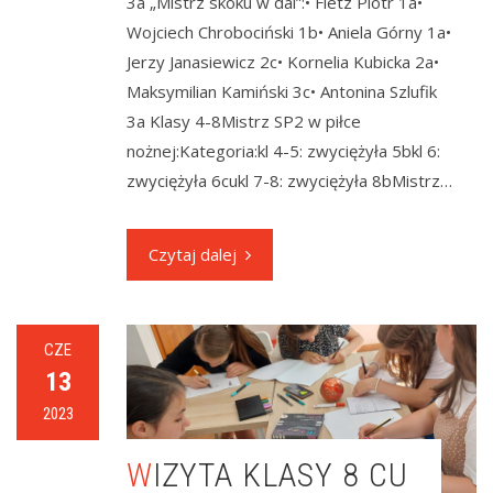
3a „Mistrz skoku w dal”:• Fietz Piotr 1a•
Wojciech Chrobociński 1b• Aniela Górny 1a•
Jerzy Janasiewicz 2c• Kornelia Kubicka 2a•
Maksymilian Kamiński 3c• Antonina Szlufik
3a Klasy 4-8Mistrz SP2 w piłce
nożnej:Kategoria:kl 4-5: zwyciężyła 5bkl 6:
zwyciężyła 6cukl 7-8: zwyciężyła 8bMistrz…
Czytaj dalej
CZE
13
2023
WIZYTA KLASY 8 CU