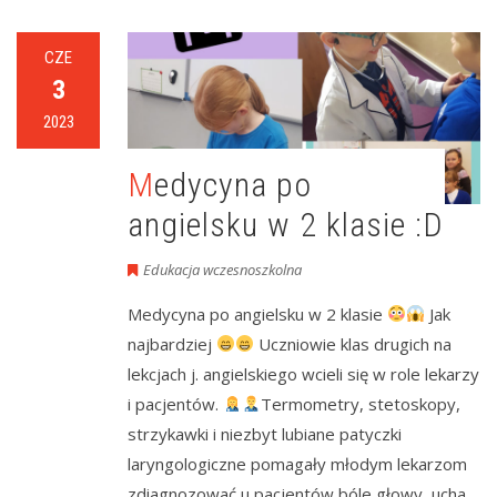
CZE
3
2023
Medycyna po
angielsku w 2 klasie :D
Edukacja wczesnoszkolna
Medycyna po angielsku w 2 klasie
Jak
najbardziej
Uczniowie klas drugich na
lekcjach j. angielskiego wcieli się w role lekarzy
i pacjentów.
Termometry, stetoskopy,
strzykawki i niezbyt lubiane patyczki
laryngologiczne pomagały młodym lekarzom
zdiagnozować u pacjentów bóle głowy, ucha,