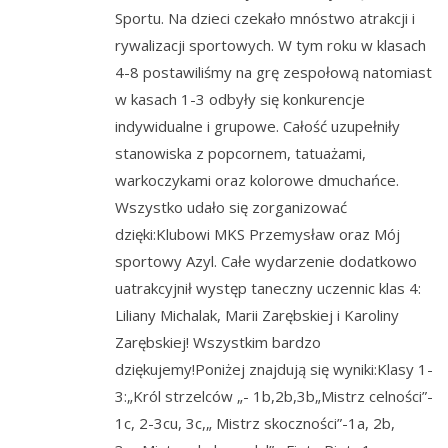
Sportu. Na dzieci czekało mnóstwo atrakcji i
rywalizacji sportowych. W tym roku w klasach
4-8 postawiliśmy na grę zespołową natomiast
w kasach 1-3 odbyły się konkurencje
indywidualne i grupowe. Całość uzupełniły
stanowiska z popcornem, tatuażami,
warkoczykami oraz kolorowe dmuchańce.
Wszystko udało się zorganizować
dzięki:Klubowi MKS Przemysław oraz Mój
sportowy Azyl. Całe wydarzenie dodatkowo
uatrakcyjnił występ taneczny uczennic klas 4:
Liliany Michalak, Marii Zarębskiej i Karoliny
Zarębskiej! Wszystkim bardzo
dziękujemy!Poniżej znajdują się wyniki:Klasy 1-
3:„Król strzelców „- 1b,2b,3b„Mistrz celności”-
1c, 2-3cu, 3c,„ Mistrz skoczności”-1a, 2b,