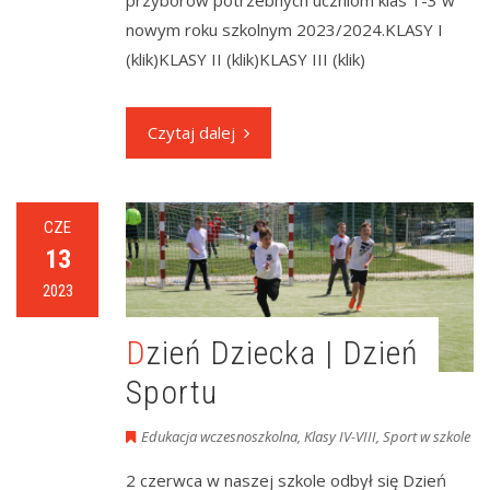
przyborów potrzebnych uczniom klas 1-3 w
nowym roku szkolnym 2023/2024.KLASY I
(klik)KLASY II (klik)KLASY III (klik)
Czytaj dalej
CZE
13
2023
Dzień Dziecka | Dzień
Sportu
Edukacja wczesnoszkolna
,
Klasy IV-VIII
,
Sport w szkole
2 czerwca w naszej szkole odbył się Dzień