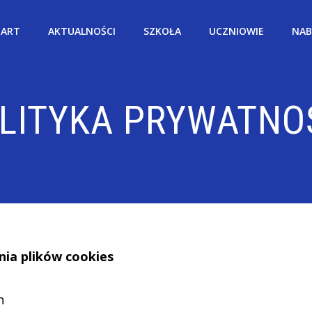
TART
AKTUALNOŚCI
SZKOŁA
UCZNIOWIE
NA
LITYKA PRYWATNO
nia plików cookies
h