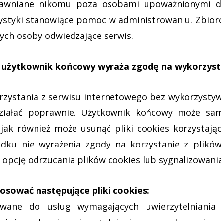
ujawniane nikomu poza osobami upoważnionymi d
tyki stanowiące pomoc w administrowaniu. Zbiorcz
cych osoby odwiedzające serwis.
go użytkownik końcowy wyraża zgodę na wykorzys
ystania z serwisu internetowego bez wykorzystywan
działać poprawnie. Użytkownik końcowy może sam
 jak również może usunąć pliki cookies korzystają
adku nie wyrażenia zgody na korzystanie z plikó
opcję odrzucania plików cookies lub sygnalizowania 
osować następujące pliki cookies:
stywane do usług wymagających uwierzytelniani