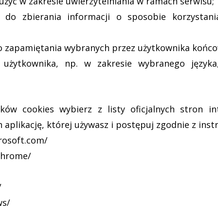
żyć w zakresie uwierzytelniania w ramach serwisu;
e do zbierania informacji o sposobie korzysta
do zapamiętania wybranych przez użytkownika końc
su użytkownika, np. w zakresie wybranego języka
ków cookies wybierz z listy oficjalnych stron i
aplikację, której używasz i postępuj zgodnie z inst
crosoft.com/
chrome/
/
ws/