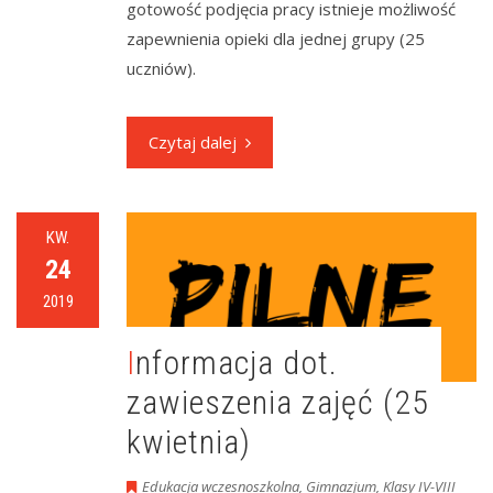
gotowość podjęcia pracy istnieje możliwość
zapewnienia opieki dla jednej grupy (25
uczniów).
Czytaj dalej
KW.
24
2019
Informacja dot.
zawieszenia zajęć (25
kwietnia)
Edukacja wczesnoszkolna
,
Gimnazjum
,
Klasy IV-VIII