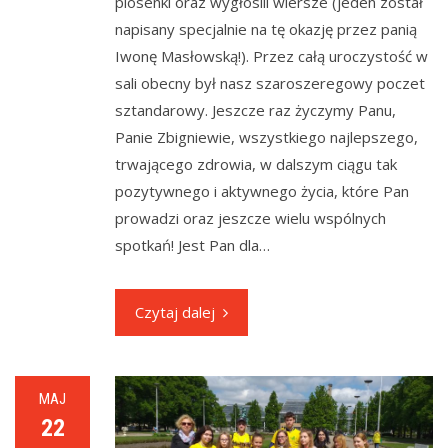
piosenki oraz wygłosili wiersze (jeden został
napisany specjalnie na tę okazję przez panią
Iwonę Masłowską!). Przez całą uroczystość w
sali obecny był nasz szaroszeregowy poczet
sztandarowy. Jeszcze raz życzymy Panu,
Panie Zbigniewie, wszystkiego najlepszego,
trwającego zdrowia, w dalszym ciągu tak
pozytywnego i aktywnego życia, które Pan
prowadzi oraz jeszcze wielu wspólnych
spotkań! Jest Pan dla…
Czytaj dalej
MAJ
22