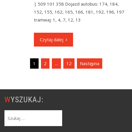
| 509 101 358 Dojazd autobus: 174, 184,
152, 155, 162, 165, 166, 181, 192, 196, 197
tramwaj: 1, 4, 7, 12, 13
Czytaj dalej
Nawigacja
1
2
…
12
Następna
po
wpisach
WYSZUKAJ:
Szukaj: