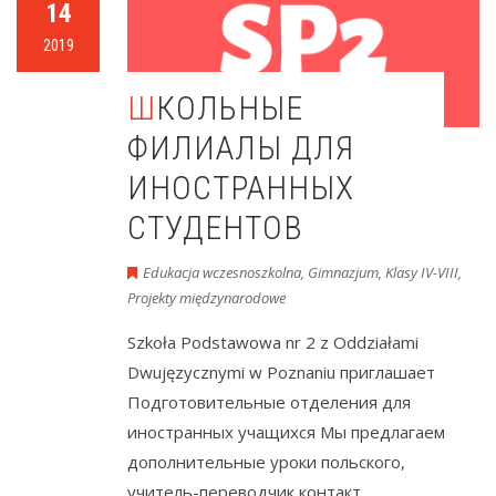
14
2019
ШКОЛЬНЫЕ
ФИЛИАЛЫ ДЛЯ
ИНОСТРАННЫХ
СТУДЕНТОВ
Edukacja wczesnoszkolna
,
Gimnazjum
,
Klasy IV-VIII
,
Projekty międzynarodowe
Szkoła Podstawowa nr 2 z Oddziałami
Dwujęzycznymi w Poznaniu приглашает
Подготовительные отделения для
иностранных учащихся Мы предлагаем
дополнительные уроки польского,
учитель-переводчик контакт