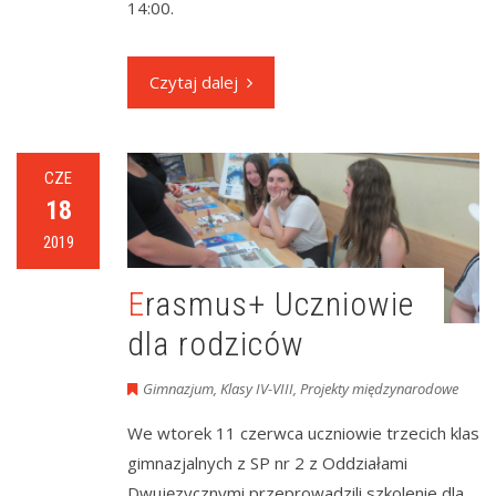
14:00.
Czytaj dalej
CZE
18
2019
Erasmus+ Uczniowie
dla rodziców
Gimnazjum
,
Klasy IV-VIII
,
Projekty międzynarodowe
We wtorek 11 czerwca uczniowie trzecich klas
gimnazjalnych z SP nr 2 z Oddziałami
Dwujęzycznymi przeprowadzili szkolenie dla