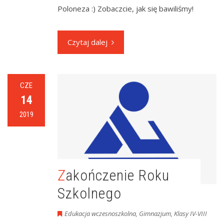
Poloneza :) Zobaczcie, jak się bawiliśmy!
Czytaj dalej
CZE
14
2019
Zakończenie Roku
Szkolnego
Edukacja wczesnoszkolna
,
Gimnazjum
,
Klasy IV-VIII